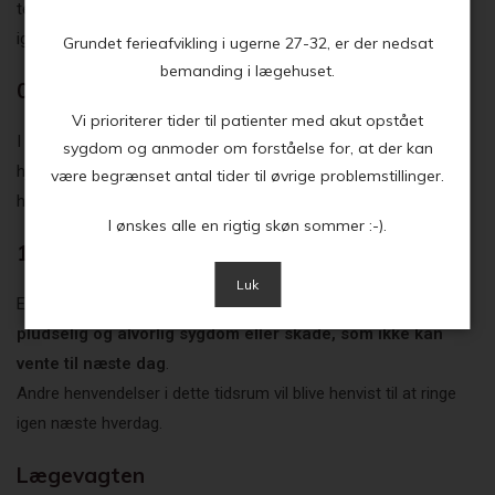
telefontid, vil samtalen hurtigt blive afsluttet - og du må ringe
igen mellem 08.30 og 11.00.
Grundet ferieafvikling i ugerne 27-32, er der nedsat
bemanding i lægehuset.
08.30 - 11.00: Telefontid
Vi prioriterer tider til patienter med akut opstået
I dette tidsrum sidder vores sekretærer klar ved telefonen til at
sygdom og anmoder om forståelse for, at der kan
hjælpe med tidsbestilling, receptfornyelse og øvrige
være begrænset antal tider til øvrige problemstillinger.
henvendelser.
I ønskes alle en rigtig skøn sommer :-).
11.00 - 16.00: Akuttelefonen
Luk
Efter vores telefontid (11.00 – 16.00) kan du ringe vedrørende
pludselig og alvorlig sygdom eller skade, som ikke kan
vente til næste dag
.
Andre henvendelser i dette tidsrum vil blive henvist til at ringe
igen næste hverdag.
Lægevagten