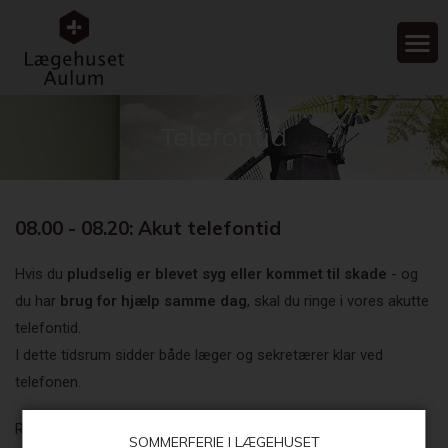
Telefontid
08.00 - 08.20: Akut telefontid
Hvis du
pludselig er blevet syg eller kommet til skade
- og
du har
brug for hjælp samme dag
, skal du ringe i vores akutte
telefontid.
I dette tidsrum sidder både læger og sekretærer klar ved
telefonen.
Ringer du vedrørende en ikke-akut problemstilling i den akutte
SOMMERFERIE I LÆGEHUSET