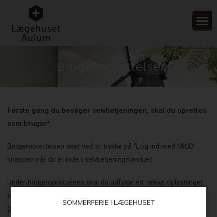
Brugeroprettelse
Første gang du besøger selvbetjeningen, skal du oprettes
som bruger*
Brugeroprettelsen sker ved at trykke på “Log ind med MitID”
knappen når du er inde i selvbetjeningsvinduet.
Under brugeroprettelsen skal du udfylde en række oplysninger
om dig selv, det er vigtigt at du udfylder e-mail feltet med en
SOMMERFERIE I LÆGEHUSET
gyldig e-mail adresse, da vi bruger denne mail adresse til at