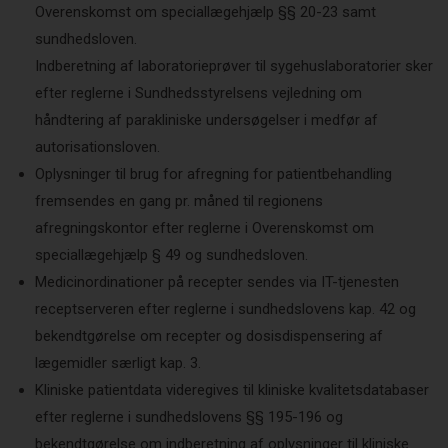
Overenskomst om speciallægehjælp §§ 20-23 samt
sundhedsloven.
Indberetning af laboratorieprøver til sygehuslaboratorier sker
efter reglerne i Sundhedsstyrelsens vejledning om
håndtering af parakliniske undersøgelser i medfør af
autorisationsloven.
Oplysninger til brug for afregning for patientbehandling
fremsendes en gang pr. måned til regionens
afregningskontor efter reglerne i Overenskomst om
speciallægehjælp § 49 og sundhedsloven.
Medicinordinationer på recepter sendes via IT-tjenesten
receptserveren efter reglerne i sundhedslovens kap. 42 og
bekendtgørelse om recepter og dosisdispensering af
lægemidler særligt kap. 3.
Kliniske patientdata videregives til kliniske kvalitetsdatabaser
efter reglerne i sundhedslovens §§ 195-196 og
bekendtgørelse om indberetning af oplysninger til kliniske