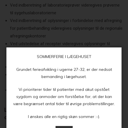
Ved indberetning af laboratorieprøver videregives prøverne
til sygehuslaboratorierne
Ved indberetning af oplysninger i forbindelse med afregning
for patientbehandling videregives oplysninger til de regionale
afregningskontorer
Ved udstedelse af recepter videregives oplysninger til
landets apoteker og Lægemiddelstyrelsen via
SOMMERFERIE I LÆGEHUSET
receptserveren
Ved indberetning til kliniske kvalitetsdatabaser
Grundet ferieafvikling i ugerne 27-32, er der nedsat
Ved videregivelse af epikriser videregives oplysninger til den
bemanding i lægehuset.
henvisende læge og i visse tilfælde det henvisende sygehus
Vi prioriterer tider til patienter med akut opstået
I andre tilfælde videregives oplysninger til pårørende eller
sygdom og anmoder om forståelse for, at der kan
forsikringsselskaber
være begrænset antal tider til øvrige problemstillinger.
Lovgrundlag for behandling og videregivelse
af personoplysninger
I ønskes alle en rigtig skøn sommer :-).