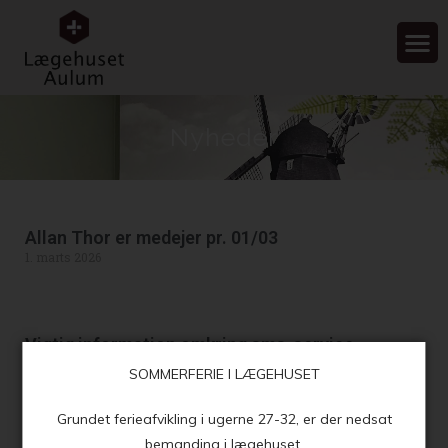
Nyheder
Allan Thor er medejer pr. 01/03
1. marts 2026
Vigtig information omkring sms-service
13. januar 2026
SOMMERFERIE I LÆGEHUSET
Grundet ferieafvikling i ugerne 27-32, er der nedsat
bemanding i lægehuset.