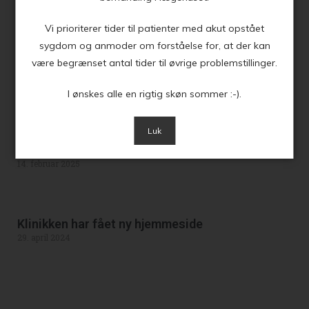
Åben blodprøvetagning
27. maj 2025
Vi prioriterer tider til patienter med akut opstået
sygdom og anmoder om forståelse for, at der kan
være begrænset antal tider til øvrige problemstillinger.
Nyt personale
28. april 2025
I ønskes alle en rigtig skøn sommer :-).
Luk
Nye telefontider fra 1. marts 2025
14. februar 2025
Klinikken har fået ny hjemmeside
29. april 2024