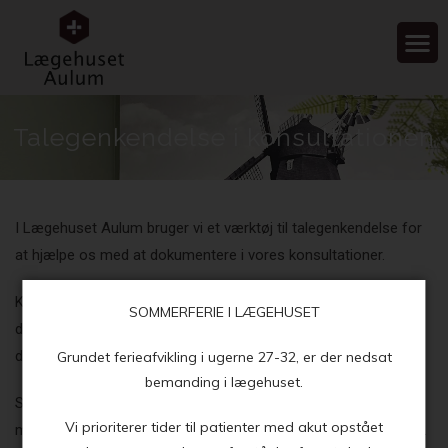
Talegenkendelse i konsultationen
I Lægehuset Aulum bruger vi et værktøj til talegenkendelse for
at hjælpe os med at dokumentere i vores konsultationer.
Konsultationerne foregår som de plejer – intet ændrer sig for
SOMMERFERIE I LÆGEHUSET
dig som patient. Lægen får bedre tid til at lytte og vejlede, da
dokumentation kræver mindre tid.
Grundet ferieafvikling i ugerne 27-32, er der nedsat
bemanding i lægehuset.
Samtalen mellem dig og din læge bliver opfanget af vores
Vi prioriterer tider til patienter med akut opstået
mikrofon, så lægen kan fokusere fuldt ud på dig og dine behov.